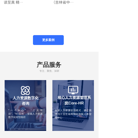
读至真 精···
（吉林省中···
更多案例
产品服务
专注、聚焦、深耕
核心人力资源管理系
人力资源数字化
建
立以人为核心的数
统Core-HR
咨询
据
“一个中心”、“三大平
创新人力资源管理模式，建立围
台”、“N+应用”，探索人力资源
绕员工全生命周期的智能人事管
数字化转型路径
理中心